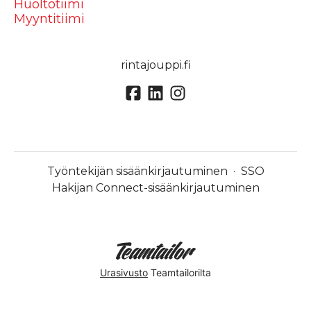
Huoltotiimi
Myyntitiimi
rintajouppi.fi
Työntekijän sisäänkirjautuminen
·
SSO
Hakijan Connect-sisäänkirjautuminen
Urasivusto
Teamtailorilta