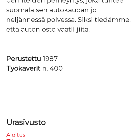
perinteiden perheyritys, joka tuntee
suomalaisen autokaupan jo
neljännessä polvessa. Siksi tiedämme,
että auton osto vaatii jiitä.
Perustettu
1987
Työkaverit
n. 400
Urasivusto
Aloitus