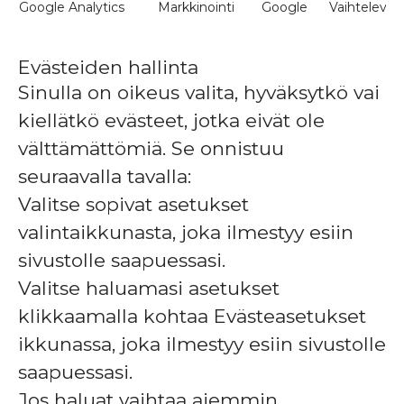
Google Analytics
Markkinointi
Google
Vaihteleva
m
s
p
Evästeiden hallinta
Sinulla on oikeus valita, hyväksytkö vai
kiellätkö evästeet, jotka eivät ole
välttämättömiä. Se onnistuu
seuraavalla tavalla:
Valitse sopivat asetukset
valintaikkunasta, joka ilmestyy esiin
sivustolle saapuessasi.
Valitse haluamasi asetukset
klikkaamalla kohtaa Evästeasetukset
ikkunassa, joka ilmestyy esiin sivustolle
saapuessasi.
Jos haluat vaihtaa aiemmin