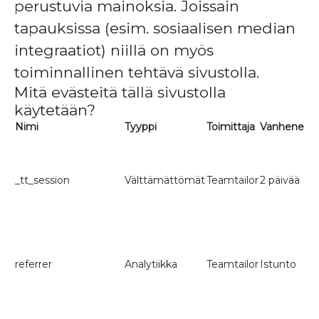
perustuvia mainoksia. Joissain
tapauksissa (esim. sosiaalisen median
integraatiot) niillä on myös
toiminnallinen tehtävä sivustolla.
Mitä evästeitä tällä sivustolla
käytetään?
Nimi
Tyyppi
Toimittaja
Vanhenee
K
T
s
v
_tt_session
Välttämättömät
Teamtailor
2 päivää
(
s
p
T
t
referrer
Analytiikka
Teamtailor
Istunto
h
v
s
T