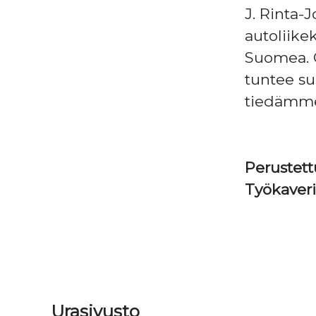
J. Rinta-
autoliike
Suomea. O
tuntee su
tiedämme, 
Perustet
Työkaver
Urasivusto