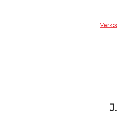
Verko
J