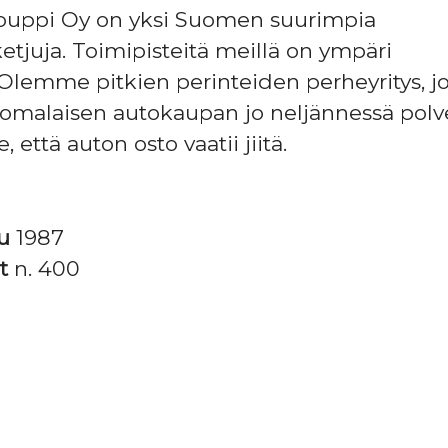
Jouppi Oy on yksi Suomen suurimpia
ketjuja. Toimipisteitä meillä on ympäri
lemme pitkien perinteiden perheyritys, j
omalaisen autokaupan jo neljännessä polve
että auton osto vaatii jiitä.
tu
1987
it
n. 400