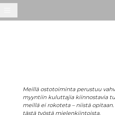
URAVALIKKO
Jaa sivu
Meillä ostotoiminta perustuu vahva
myyntiin kuluttajia kiinnostavia 
meillä ei rokoteta – niistä opitaan
tästä työstä mielenkiintoista.