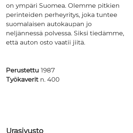
on ympäri Suomea. Olemme pitkien
perinteiden perheyritys, joka tuntee
suomalaisen autokaupan jo
neljännessä polvessa. Siksi tiedämme,
että auton osto vaatii jiitä.
Perustettu
1987
Työkaverit
n. 400
Urasivusto