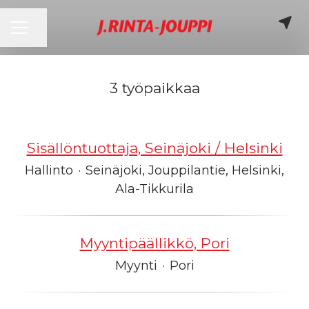
URAVALIKKO
Jaa sivu
3 työpaikkaa
Sisällöntuottaja, Seinäjoki / Helsinki
Hallinto
·
Seinäjoki, Jouppilantie, Helsinki,
Ala-Tikkurila
Myyntipäällikkö, Pori
Myynti
·
Pori