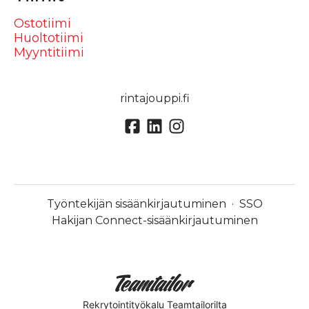
Ostotiimi
Huoltotiimi
Myyntitiimi
rintajouppi.fi
Työntekijän sisäänkirjautuminen
·
SSO
Hakijan Connect-sisäänkirjautuminen
Rekrytointityökalu
Teamtailorilta