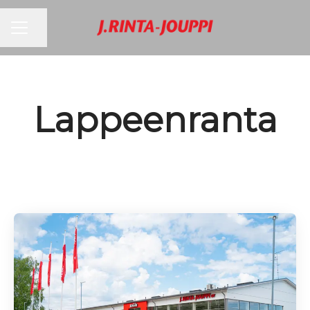
URAVALIKKO
Jaa sivu
Lappeenranta