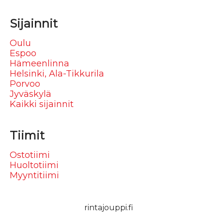
Sijainnit
Oulu
Espoo
Hämeenlinna
Helsinki, Ala-Tikkurila
Porvoo
Jyväskylä
Kaikki sijainnit
Tiimit
Ostotiimi
Huoltotiimi
Myyntitiimi
rintajouppi.fi