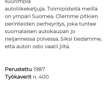
suurimpia
autoliikeketjuja. Toimipisteitä meillä
on ympäri Suomea. Olemme pitkien
perinteiden perheyritys, joka tuntee
suomalaisen autokaupan jo
neljännessä polvessa. Siksi tiedämme,
että auton osto vaatii jiitä.
Perustettu
1987
Työkaverit
n. 400