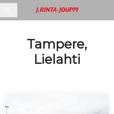
URAVALIKKO
Jaa sivu
Tampere,
Lielahti