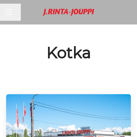
URAVALIKKO
Jaa sivu
Kotka