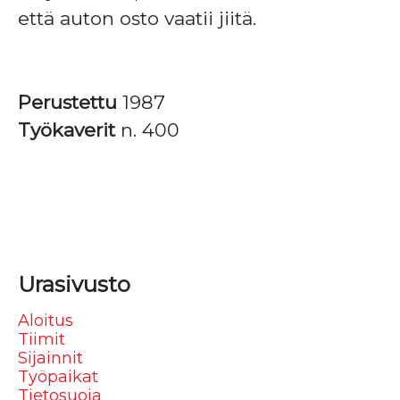
että auton osto vaatii jiitä.
Perustettu
1987
Työkaverit
n. 400
Urasivusto
Aloitus
Tiimit
Sijainnit
Työpaikat
Tietosuoja