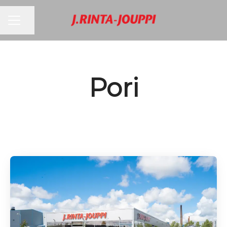
URAVALIKKO
Jaa sivu
Pori