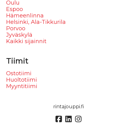
Oulu
Espoo
Hämeenlinna
Helsinki, Ala-Tikkurila
Porvoo
Jyväskylä
Kaikki sijainnit
Tiimit
Ostotiimi
Huoltotiimi
Myyntitiimi
rintajouppi.fi