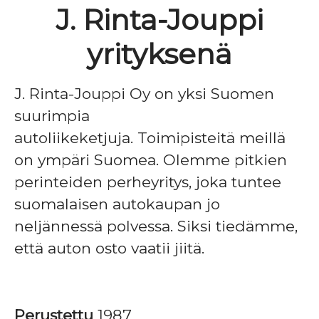
J. Rinta-Jouppi
yrityksenä
J. Rinta-Jouppi Oy on yksi Suomen
suurimpia
autoliikeketjuja. Toimipisteitä meillä
on ympäri Suomea. Olemme pitkien
perinteiden perheyritys, joka tuntee
suomalaisen autokaupan jo
neljännessä polvessa. Siksi tiedämme,
että auton osto vaatii jiitä.
Perustettu
1987