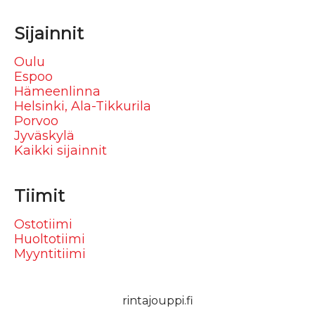
Sijainnit
Oulu
Espoo
Hämeenlinna
Helsinki, Ala-Tikkurila
Porvoo
Jyväskylä
Kaikki sijainnit
Tiimit
Ostotiimi
Huoltotiimi
Myyntitiimi
rintajouppi.fi