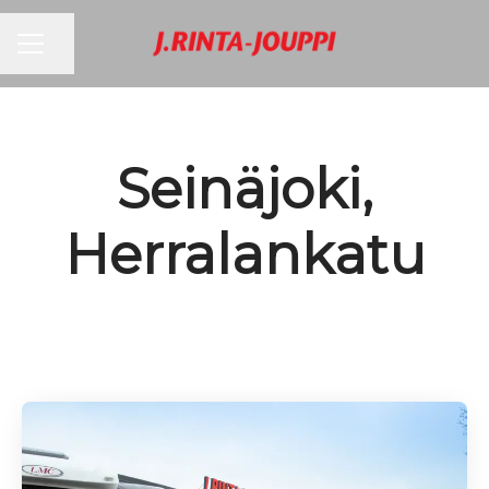
URAVALIKKO
Jaa sivu
Seinäjoki,
Herralankatu