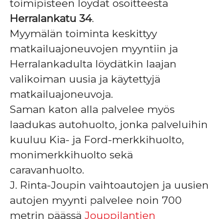
toimipisteen löydät osoitteesta
Herralankatu 34
.
Myymälän toiminta keskittyy
matkailuajoneuvojen myyntiin ja
Herralankadulta löydätkin laajan
valikoiman uusia ja käytettyjä
matkailuajoneuvoja.
Saman katon alla palvelee myös
laadukas autohuolto, jonka palveluihin
kuuluu Kia- ja Ford-merkkihuolto,
monimerkkihuolto sekä
caravanhuolto.
J. Rinta-Joupin vaihtoautojen ja uusien
autojen myynti palvelee noin 700
metrin päässä
Jouppilantien