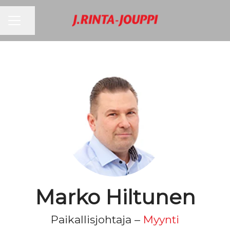
URAVALIKKO
Jaa sivu
Marko Hiltunen
Paikallisjohtaja –
Myynti