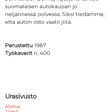
suomalaisen autokaupan jo
neljännessä polvessa. Siksi tiedämme,
että auton osto vaatii jiitä.
Perustettu
1987
Työkaverit
n. 400
Urasivusto
Aloitus
Tiimit