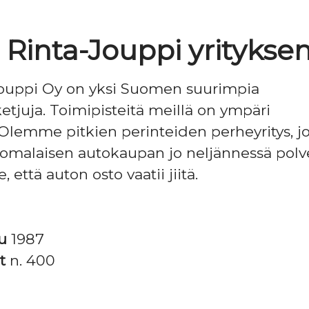
. Rinta-Jouppi yritykse
Jouppi Oy on yksi Suomen suurimpia
ketjuja. Toimipisteitä meillä on ympäri
lemme pitkien perinteiden perheyritys, j
omalaisen autokaupan jo neljännessä polve
että auton osto vaatii jiitä.
tu
1987
it
n. 400