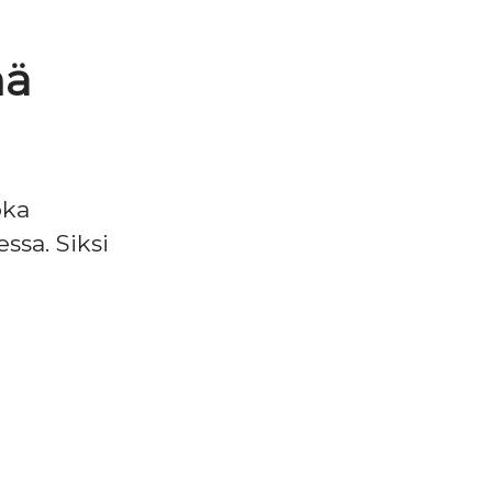
nä
oka
ssa. Siksi