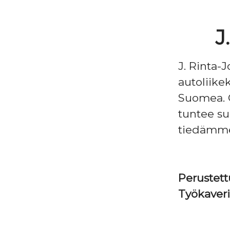
J
J. Rinta-
autoliike
Suomea. O
tuntee su
tiedämme, 
Perustet
Työkaver