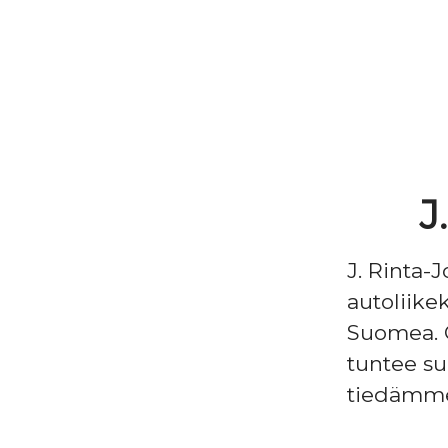
J
J. Rinta-
autoliike
Suomea. O
tuntee su
tiedämme, 