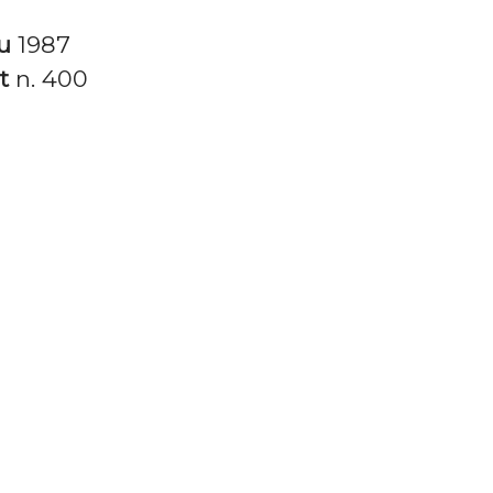
tu
1987
it
n. 400