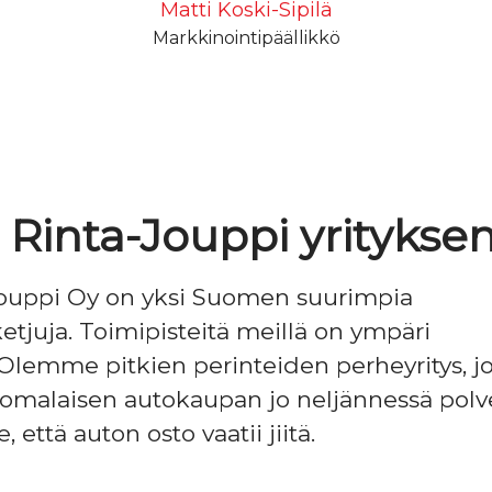
Matti Koski-Sipilä
Markkinointipäällikkö
. Rinta-Jouppi yritykse
Jouppi Oy on yksi Suomen suurimpia
ketjuja. Toimipisteitä meillä on ympäri
lemme pitkien perinteiden perheyritys, j
omalaisen autokaupan jo neljännessä polve
että auton osto vaatii jiitä.