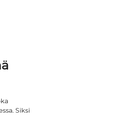
nä
oka
ssa. Siksi