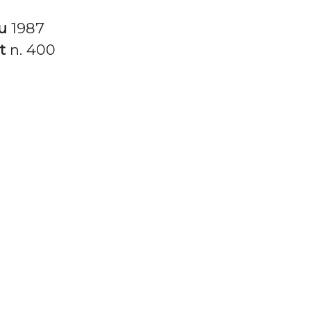
tu
1987
it
n. 400