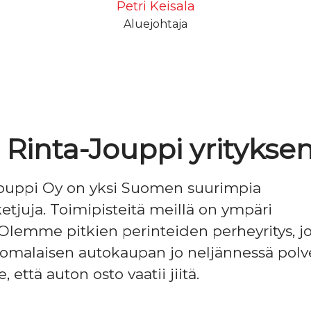
Petri Keisala
Aluejohtaja
. Rinta-Jouppi yritykse
Jouppi Oy on yksi Suomen suurimpia
ketjuja. Toimipisteitä meillä on ympäri
lemme pitkien perinteiden perheyritys, j
omalaisen autokaupan jo neljännessä polve
että auton osto vaatii jiitä.