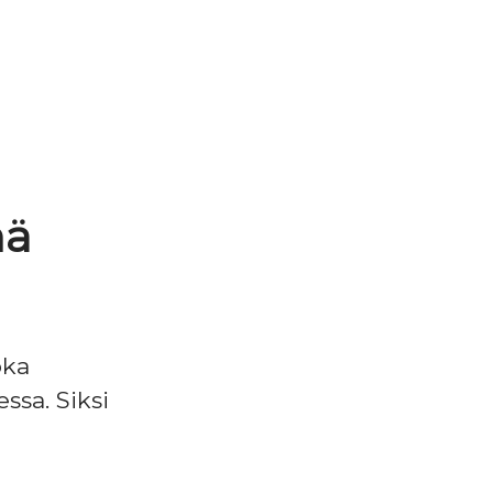
nä
oka
ssa. Siksi