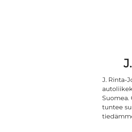
J
J. Rinta-
autoliike
Suomea. O
tuntee su
tiedämme, 