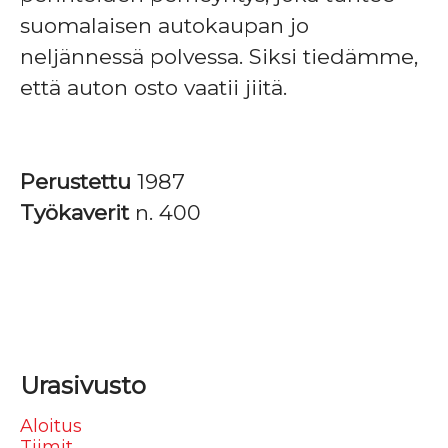
suomalaisen autokaupan jo
neljännessä polvessa. Siksi tiedämme,
että auton osto vaatii jiitä.
Perustettu
1987
Työkaverit
n. 400
Urasivusto
Aloitus
Tiimit