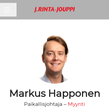
URAVALIKKO
Jaa sivu
Markus Happonen
Paikallisjohtaja –
Myynti