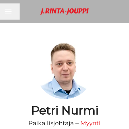
URAVALIKKO
Jaa sivu
Petri Nurmi
Paikallisjohtaja –
Myynti