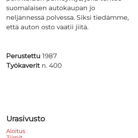
suomalaisen autokaupan jo
neljännessä polvessa. Siksi tiedämme,
että auton osto vaatii jiitä.
Perustettu
1987
Työkaverit
n. 400
Urasivusto
Aloitus
Tiimit