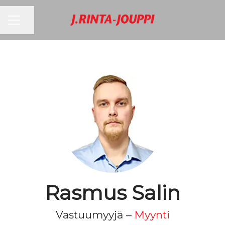
URAVALIKKO
Jaa sivu
Rasmus Salin
Vastuumyyjä –
Myynti