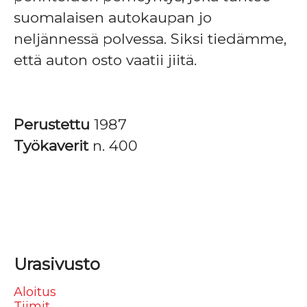
suomalaisen autokaupan jo
neljännessä polvessa. Siksi tiedämme,
että auton osto vaatii jiitä.
Perustettu
1987
Työkaverit
n. 400
Urasivusto
Aloitus
Tiimit