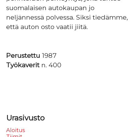
suomalaisen autokaupan jo
neljännessä polvessa. Siksi tiedämme,
että auton osto vaatii jiitä.
Perustettu
1987
Työkaverit
n. 400
Urasivusto
Aloitus
Tiimit