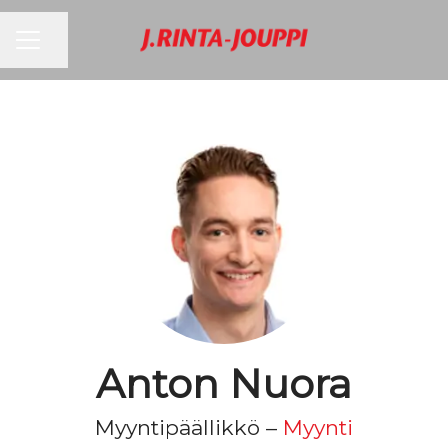
URAVALIKKO
Jaa sivu
Anton Nuora
Myyntipäällikkö –
Myynti